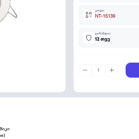
ᲙᲝᲓᲘ
NT-15139
ᲒᲐᲠᲐᲜᲢᲘᲐ
12 თვე
მიკი
me)