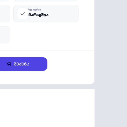
ᲡᲢᲐᲢᲣᲡᲘ
მარაგშია
შეძენა