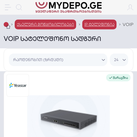
VOIP
ქსელური მოწყობილობები
IP ტელეფონია
VOIP სატელეფონო სადგური
მარაგშია