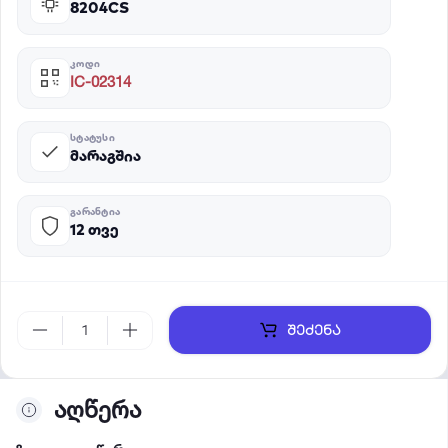
8204CS
ᲙᲝᲓᲘ
IC-02314
ᲡᲢᲐᲢᲣᲡᲘ
მარაგშია
ᲒᲐᲠᲐᲜᲢᲘᲐ
12 თვე
შეძენა
აღწერა