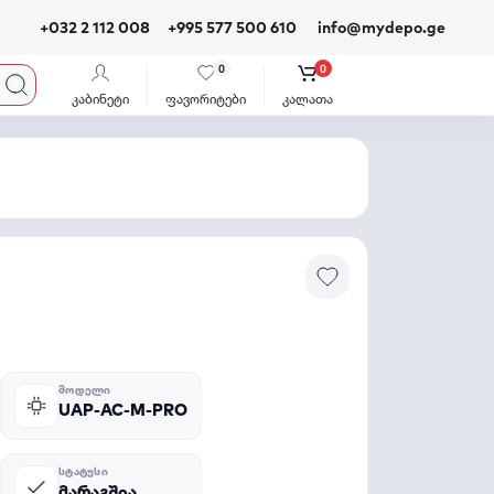
+032 2 112 008
+995 577 500 610
info@mydepo.ge
0
0
კაბინეტი
ფავორიტები
კალათა
ᲛᲝᲓᲔᲚᲘ
UAP-AC-M-PRO
ᲡᲢᲐᲢᲣᲡᲘ
მარაგშია