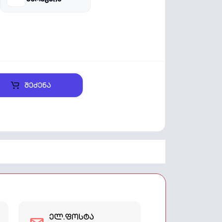
შეძენა
ელ.ფოსტა