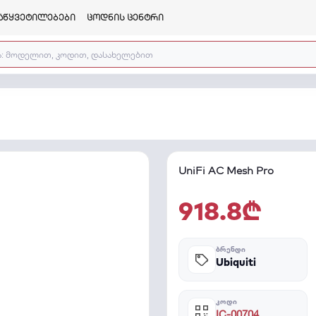
აწყვეტილებები
ცოდნის ცენტრი
UniFi AC Mesh Pro
918.8₾
ᲑᲠᲔᲜᲓᲘ
Ubiquiti
ᲙᲝᲓᲘ
IC-00704