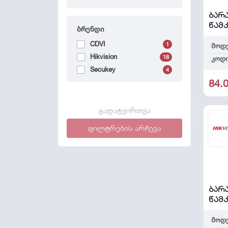
ბარ
წამ
ბრენდი
K110
CDVI
1
მოდ
Hikvision
18
კოდი
Secukey
4
84.
გადატვირთვა
ფილტრების არჩევა
ბარ
წამ
უკა
868M
მოდ