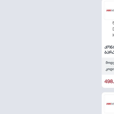
კონ
ბარ
წამ
K1T
მოდ
კოდი
498