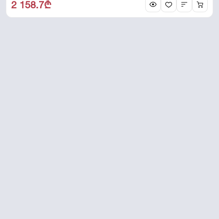
2 158.7₾