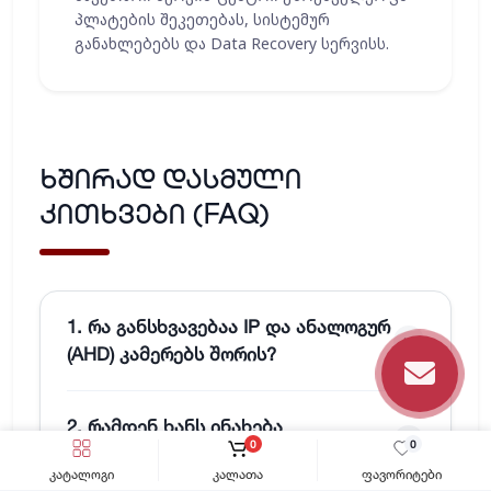
პლატების შეკეთებას, სისტემურ
განახლებებს და Data Recovery სერვისს.
ხშირად დასმული
კითხვები (FAQ)
1. რა განსხვავებაა IP და ანალოგურ
(AHD) კამერებს შორის?
IP კამერები იყენებენ ციფრულ
2. რამდენ ხანს ინახება
სიგნალს, უზრუნველყოფს ბევრად
0
0
ვიდეოჩანაწერი არქივში?
მაღალ რეზოლუციას (4K-მდე),
კატალოგი
კალათა
ფავორიტები