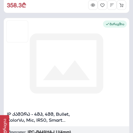
358.3₾
მარაგშია
IP კამერა - 4მპ, 4მმ, Bullet,
ColorVu, Mic, IR50, Smart
ფილტრაცია
Hybrid ...
მოდელი:
IPC-B449HA-LU(4mm)