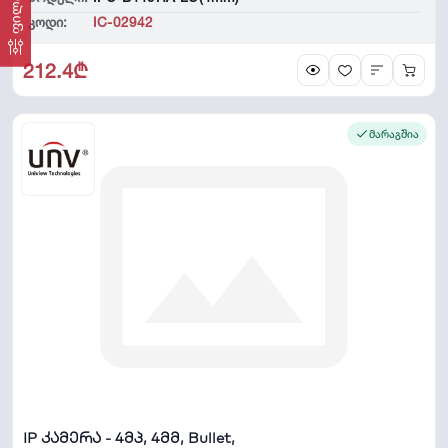
კოდი:
IC-02942
212.4₾
მარაგშია
IP კამერა - 4მპ, 4მმ, Bullet,