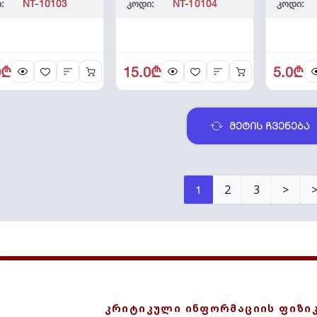
:
NT-10103
კოდი:
NT-10104
კოდი:
0₾
15.0₾
5.0₾
მეტის ჩვენება
2
3
>
1
ᲙᲠᲘᲢᲘᲙᲣᲚᲘ ᲘᲜᲤᲝᲠᲛᲐᲪᲘᲘᲡ ᲤᲘᲖᲘ