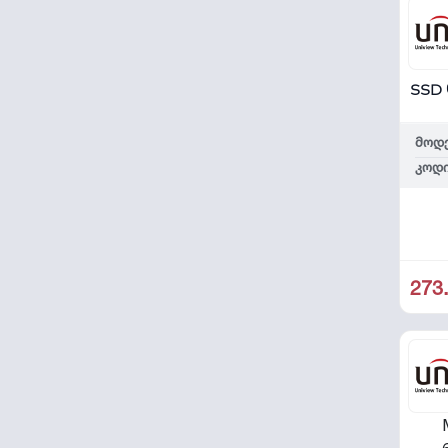
SSD 
მოდ
კოდი
273