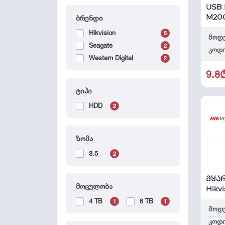
USB 
M20
ბრენდი
Hikvision
5
მოდ
Seagate
2
კოდი
Western Digital
2
9.8
ტიპი
HDD
2
ზომა
3.5
2
მყარ
მოცულობა
Hikv
DS6
4 TB
6 TB
1
1
მოდ
კოდი