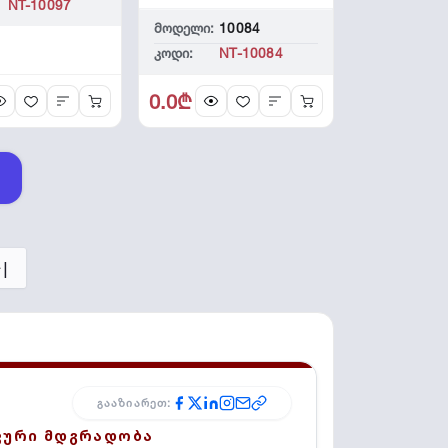
NT-10097
CARD HS-TF-C1/128G
მოდელი:
10084
კოდი:
NT-10084
0.0₾
>|
ᲒᲐᲐᲖᲘᲐᲠᲔᲗ:
ᲙᲣᲠᲘ ᲛᲓᲒᲠᲐᲓᲝᲑᲐ