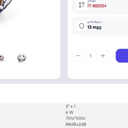
ᲙᲝᲓᲘ
IT-882934
ᲒᲐᲠᲐᲜᲢᲘᲐ
12 თვე
3ʺ x 1
6 W
70V/100V
88dB±2dB