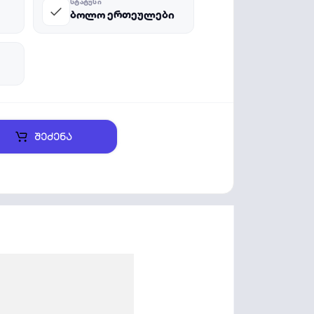
ᲡᲢᲐᲢᲣᲡᲘ
ბოლო ერთეულები
შეძენა