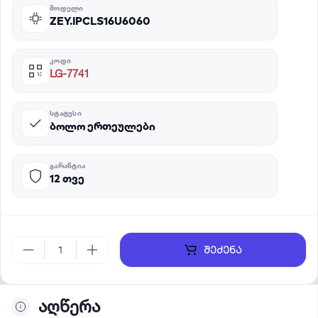
ᲛᲝᲓᲔᲚᲘ
ZEY.IPCLS16U6060
ᲙᲝᲓᲘ
LG-7741
ᲡᲢᲐᲢᲣᲡᲘ
ბოლო ერთეულები
ᲒᲐᲠᲐᲜᲢᲘᲐ
12 თვე
შეძენა
აღწერა