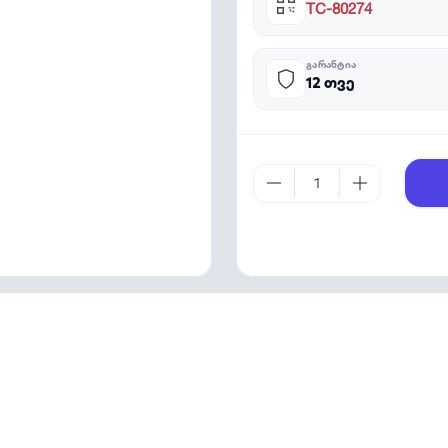
TC-80274
ᲒᲐᲠᲐᲜᲢᲘᲐ
12 თვე