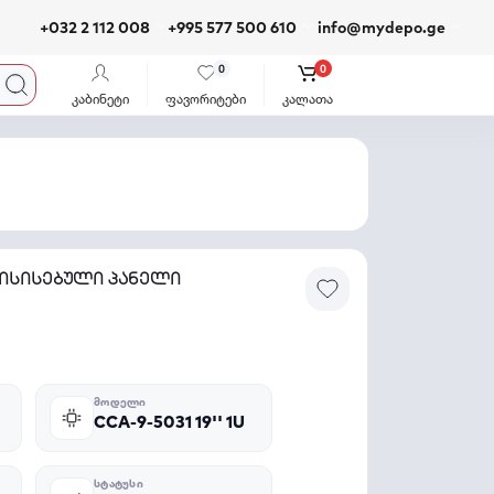
+032 2 112 008
+995 577 500 610
info@mydepo.ge
0
0
კაბინეტი
ფავორიტები
კალათა
აგრისისებული პანელი
ᲛᲝᲓᲔᲚᲘ
CCA-9-5031 19'' 1U
ᲡᲢᲐᲢᲣᲡᲘ