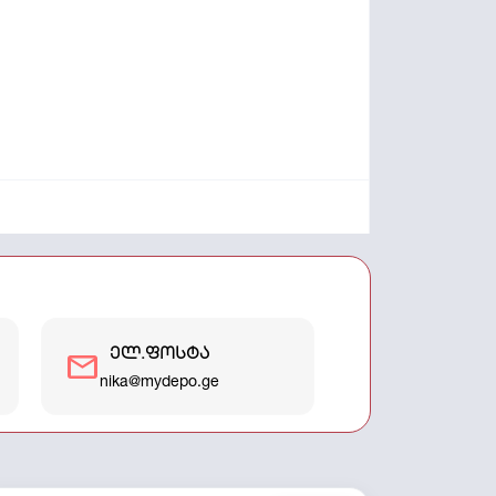
ელ.ფოსტა
mail
nika@mydepo.ge