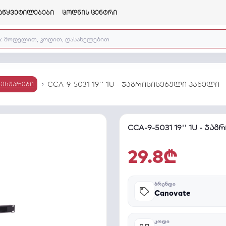
აწყვეტილებები
ცოდნის ცენტრი
CCA-9-5031 19'' 1U - ჯაგრისისებული პანელი
სესუარები
CCA-9-5031 19'' 1U - ჯ
29.8₾
ᲑᲠᲔᲜᲓᲘ
Canovate
ᲙᲝᲓᲘ