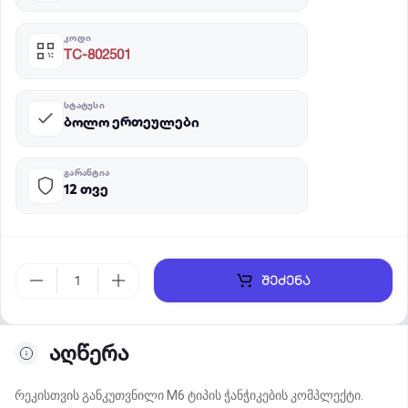
ᲙᲝᲓᲘ
TC-802501
ᲡᲢᲐᲢᲣᲡᲘ
ბოლო ერთეულები
ᲒᲐᲠᲐᲜᲢᲘᲐ
12 თვე
შეძენა
აღწერა
რეკისთვის განკუთვნილი M6 ტიპის ჭანჭიკების კომპლექტი.