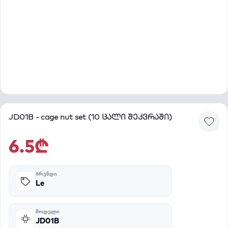
JD01B - cage nut set (10 ცალი შეკვრაში)
6.5₾
ᲑᲠᲔᲜᲓᲘ
Le
ᲛᲝᲓᲔᲚᲘ
JD01B