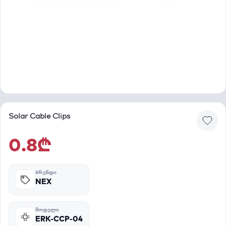
Solar Cable Clips
0.8₾
ᲑᲠᲔᲜᲓᲘ
NEX
ᲛᲝᲓᲔᲚᲘ
ERK-CCP-04