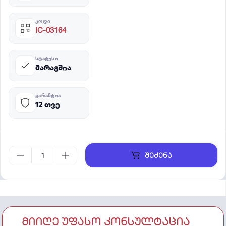
ᲙᲝᲓᲘ
IC-03164
ᲡᲢᲐᲢᲣᲡᲘ
მარაგშია
ᲒᲐᲠᲐᲜᲢᲘᲐ
12 თვე
შეძენა
მიიღე უფასო კონსულტაცია